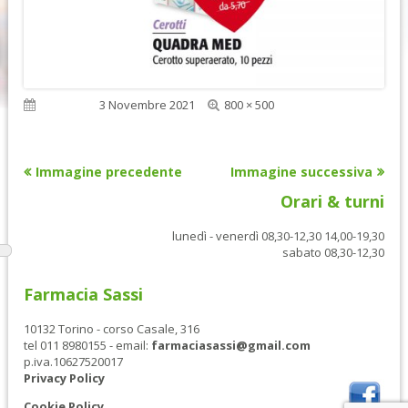
Dimensione
Pubblicato
3 Novembre 2021
800 × 500
reale
Immagine precedente
Immagine successiva
Orari & turni
lunedì - venerdì 08,30-12,30 14,00-19,30
sabato 08,30-12,30
Farmacia Sassi
10132 Torino - corso Casale, 316
tel 011 8980155 - email:
farmaciasassi@gmail.com
p.iva.10627520017
Privacy Policy
Cookie Policy