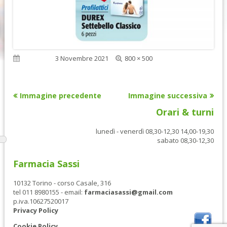
Dimensione
Pubblicato
3 Novembre 2021
800 × 500
reale
Immagine precedente
Immagine successiva
Orari & turni
lunedì - venerdì 08,30-12,30 14,00-19,30
sabato 08,30-12,30
Farmacia Sassi
10132 Torino - corso Casale, 316
tel 011 8980155 - email:
farmaciasassi@gmail.com
p.iva.10627520017
Privacy Policy
Cookie Policy