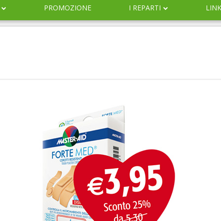
PROMOZIONE
I REPARTI
LIN
DERMOCOSMESI
NATURALI
IGIENE
INFANZIA
VETERINARIA