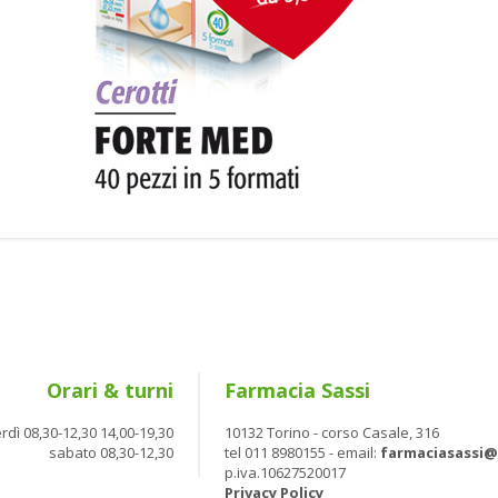
Orari & turni
Farmacia Sassi
rdì 08,30-12,30 14,00-19,30
10132 Torino - corso Casale, 316
sabato 08,30-12,30
tel 011 8980155 - email:
farmaciasassi
p.iva.10627520017
Privacy Policy