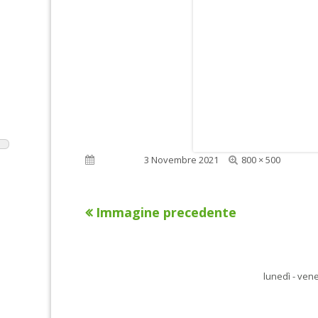
Dimensione
Pubblicato
3 Novembre 2021
800 × 500
reale
Immagine precedente
lunedì - vene