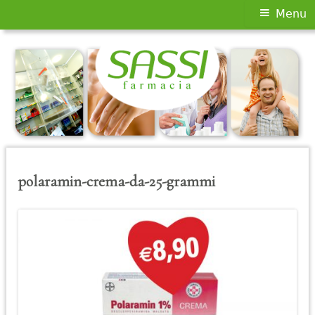
Menu
Menu
principale
Vai
al
contenuto
polaramin-crema-da-25-grammi