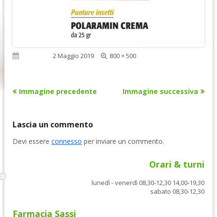
Dimensione
Pubblicato
2 Maggio 2019
800 × 500
reale
Immagine precedente
Immagine successiva
Lascia un commento
Devi essere
connesso
per inviare un commento.
Orari & turni
lunedì - venerdì 08,30-12,30 14,00-19,30
sabato 08,30-12,30
Farmacia Sassi