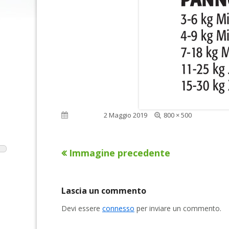
Dimensione
Pubblicato
2 Maggio 2019
800 × 500
reale
Immagine precedente
Lascia un commento
Devi essere
connesso
per inviare un commento.