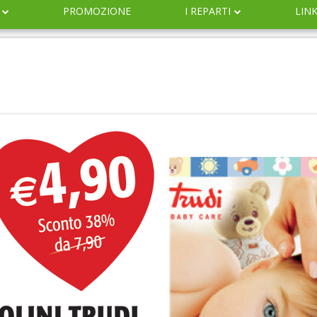
PROMOZIONE
I REPARTI
LIN
DERMOCOSMESI
NATURALI
IGIENE
INFANZIA
VETERINARIA