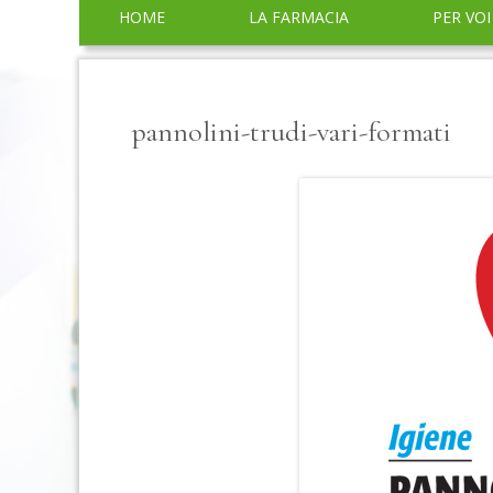
Menu
HOME
LA FARMACIA
PER VOI
principale
SERVIZI
CONSIGLI
pannolini-trudi-vari-formati