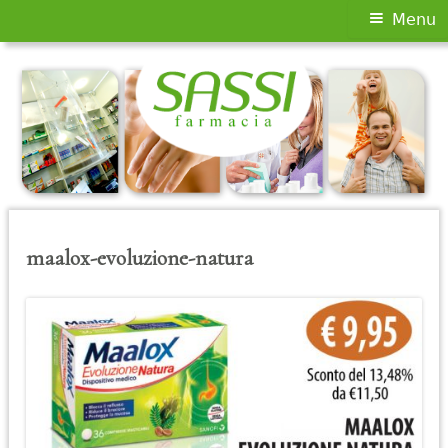
Menu
Menu
principale
Vai
al
contenuto
maalox-evoluzione-natura