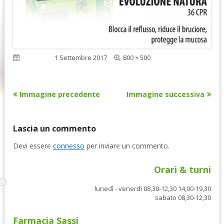
Dimensione
Pubblicato
1 Settembre 2017
800 × 500
reale
Immagine precedente
Immagine successiva
Lascia un commento
Devi essere
connesso
per inviare un commento.
Orari & turni
lunedì - venerdì 08,30-12,30 14,00-19,30
sabato 08,30-12,30
Farmacia Sassi