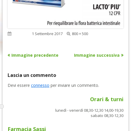
Dimensione
Pubblicato
1 Settembre 2017
800 × 500
reale
Immagine precedente
Immagine successiva
Lascia un commento
Devi essere
connesso
per inviare un commento.
Orari & turni
lunedì - venerdì 08,30-12,30 14,00-19,30
sabato 08,30-12,30
Farmacia Sassi