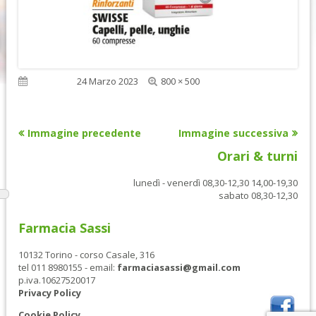
Dimensione
Pubblicato
24 Marzo 2023
800 × 500
reale
Immagine precedente
Immagine successiva
Orari & turni
lunedì - venerdì 08,30-12,30 14,00-19,30
sabato 08,30-12,30
Farmacia Sassi
10132 Torino - corso Casale, 316
tel 011 8980155 - email:
farmaciasassi@gmail.com
p.iva.10627520017
Privacy Policy
Cookie Policy