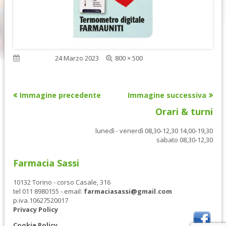
Dimensione
Pubblicato
24 Marzo 2023
800 × 500
reale
Immagine precedente
Immagine successiva
Orari & turni
lunedì - venerdì 08,30-12,30 14,00-19,30
sabato 08,30-12,30
Farmacia Sassi
10132 Torino - corso Casale, 316
tel 011 8980155 - email:
farmaciasassi@gmail.com
p.iva.10627520017
Privacy Policy
Cookie Policy