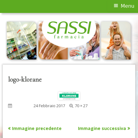
Menu
Menu
principale
Vai
al
contenuto
logo-klorane
Dimensione
Pubblicato
24 Febbraio 2017
70 × 27
reale
Immagine precedente
Immagine successiva