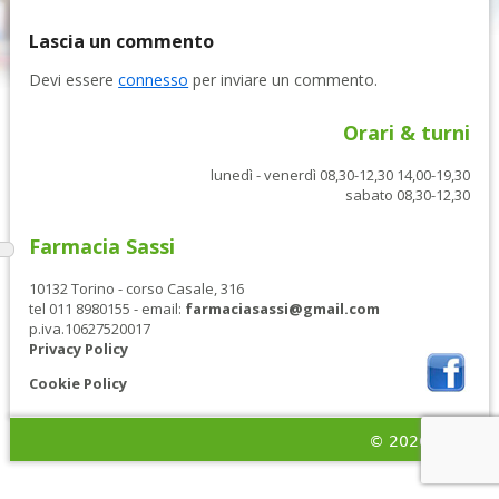
Lascia un commento
Devi essere
connesso
per inviare un commento.
Orari & turni
lunedì - venerdì 08,30-12,30 14,00-19,30
sabato 08,30-12,30
Farmacia Sassi
10132 Torino - corso Casale, 316
tel 011 8980155 - email:
farmaciasassi@gmail.com
p.iva.10627520017
Privacy Policy
Cookie Policy
Contenuto
© 2026
AB&A
piè