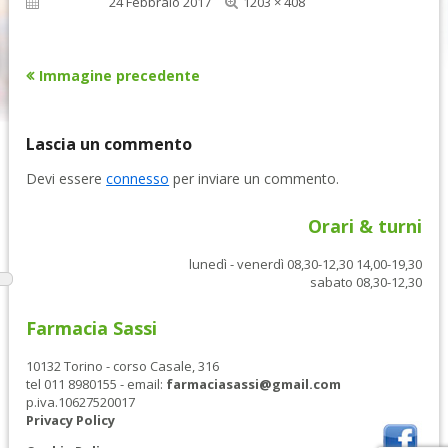
Dimensione
Pubblicato
24 Febbraio 2017
1203 × 408
reale
Immagine precedente
Lascia un commento
Devi essere
connesso
per inviare un commento.
Orari & turni
lunedì - venerdì 08,30-12,30 14,00-19,30
sabato 08,30-12,30
Farmacia Sassi
10132 Torino - corso Casale, 316
tel 011 8980155 - email:
farmaciasassi@gmail.com
p.iva.10627520017
Privacy Policy