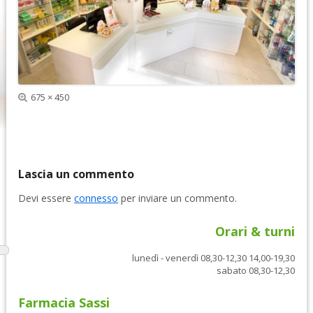
e
s
d
s
e
i
n
v
t
a
e
Dimensione
675 × 450
reale
Lascia un commento
Devi essere
connesso
per inviare un commento.
Orari & turni
lunedì - venerdì 08,30-12,30 14,00-19,30
sabato 08,30-12,30
Farmacia Sassi