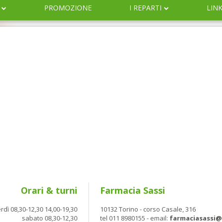
PROMOZIONE
I REPARTI
LIN
DERMOCOSMESI
NATURALI
IGIENE
INFANZIA
VETERINARIA
Orari & turni
Farmacia Sassi
rdì 08,30-12,30 14,00-19,30
10132 Torino - corso Casale, 316
sabato 08,30-12,30
tel 011 8980155 - email:
farmaciasassi