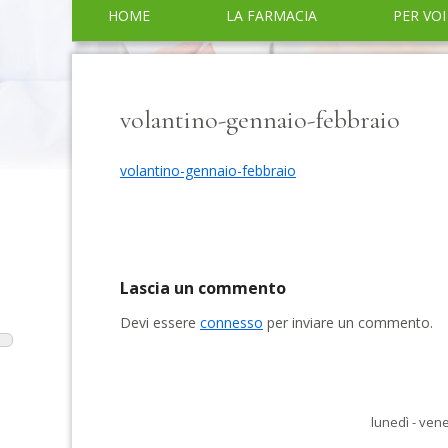
Menu
HOME
LA FARMACIA
PER VOI
principale
SERVIZI
CONSIGLI
volantino-gennaio-febbraio
volantino-gennaio-febbraio
Lascia un commento
Devi essere
connesso
per inviare un commento.
lunedì - vene