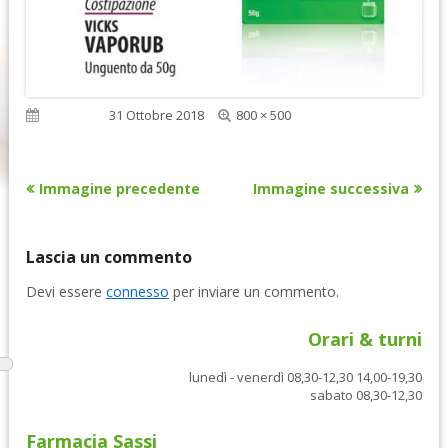
Dimensione
Pubblicato
31 Ottobre 2018
800 × 500
reale
Immagine precedente
Immagine successiva
Lascia un commento
Devi essere
connesso
per inviare un commento.
Orari & turni
lunedì - venerdì 08,30-12,30 14,00-19,30
sabato 08,30-12,30
Farmacia Sassi