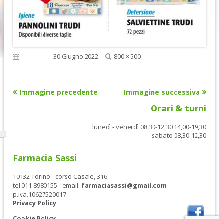
Dimensione
Pubblicato
30 Giugno 2022
800 × 500
reale
Immagine precedente
Immagine successiva
Orari & turni
lunedì - venerdì 08,30-12,30 14,00-19,30
sabato 08,30-12,30
Farmacia Sassi
10132 Torino - corso Casale, 316
tel 011 8980155 - email:
farmaciasassi@gmail.com
p.iva.10627520017
Privacy Policy
Cookie Policy