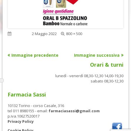
Dimensione
Pubblicato
2 Maggio 2022
800 × 500
reale
Immagine precedente
Immagine successiva
Orari & turni
lunedì - venerdì 08,30-12,30 14,00-19,30
sabato 08,30-12,30
Farmacia Sassi
10132 Torino - corso Casale, 316
tel 011 8980155 - email:
farmaciasassi@gmail.com
p.iva.10627520017
Privacy Policy
Cookie Policy