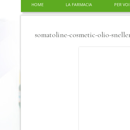
Menu
HOME
LA FARMACIA
PER VOI
principale
SERVIZI
CONSIGLI
somatoline-cosmetic-olio-snelle