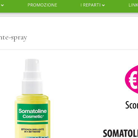
PROMOZIONE
I REPARTI
LIN
DERMOCOSMESI
NATURALI
nte-spray
IGIENE
INFANZIA
VETERINARIA