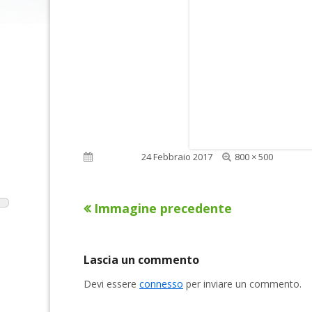
Dimensione
Pubblicato
24 Febbraio 2017
800 × 500
reale
Immagine precedente
Lascia un commento
Devi essere
connesso
per inviare un commento.