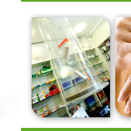
Vai
al
contenuto