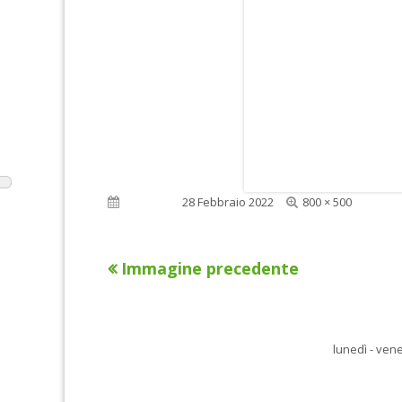
Dimensione
Pubblicato
28 Febbraio 2022
800 × 500
reale
Immagine precedente
lunedì - vene