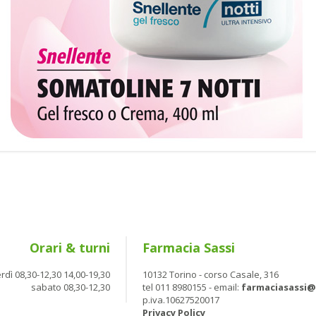
Orari & turni
Farmacia Sassi
rdì 08,30-12,30 14,00-19,30
10132 Torino - corso Casale, 316
sabato 08,30-12,30
tel 011 8980155 - email:
farmaciasassi
p.iva.10627520017
Privacy Policy