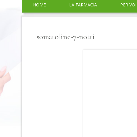
Menu
HOME
LA FARMACIA
PER VOI
principale
SERVIZI
CONSIGLI
somatoline-7-notti