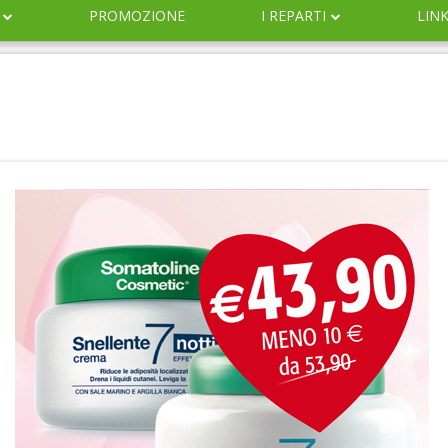
PROMOZIONE
I REPARTI
LIN
DERMOCOSMESI
NATURALI
IGIENE
INFANZIA
VETERINARIA