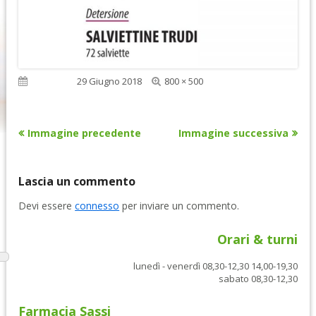
Dimensione
Pubblicato
29 Giugno 2018
800 × 500
reale
Immagine precedente
Immagine successiva
Lascia un commento
Devi essere
connesso
per inviare un commento.
Orari & turni
lunedì - venerdì 08,30-12,30 14,00-19,30
sabato 08,30-12,30
Farmacia Sassi