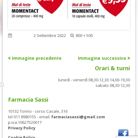
Dimensione
Pubblicato
2 Settembre 2022
800 × 500
reale
Immagine precedente
Immagine successiva
Orari & turni
lunedì - venerdì 08,30-12,30 14,00-19,30
sabato 08,30-12,30
Farmacia Sassi
10132 Torino - corso Casale, 316
tel 011 8980155 - email:
farmaciasassi@gmail.com
p.iva.10627520017
Privacy Policy
Cookie Policy