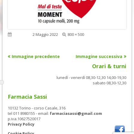
Dimensione
Pubblicato
2 Maggio 2022
800 × 500
reale
Immagine precedente
Immagine successiva
Orari & turni
lunedì - venerdì 08,30-12,30 14,00-19,30
sabato 08,30-12,30
Farmacia Sassi
10132 Torino - corso Casale, 316
tel 011 8980155 - email:
farmaciasassi@gmail.com
p.iva.10627520017
Privacy Policy
Cookie Policy