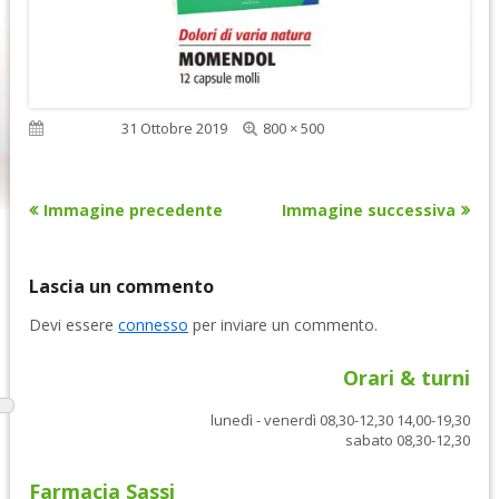
Dimensione
Pubblicato
31 Ottobre 2019
800 × 500
reale
Immagine precedente
Immagine successiva
Lascia un commento
Devi essere
connesso
per inviare un commento.
Orari & turni
lunedì - venerdì 08,30-12,30 14,00-19,30
sabato 08,30-12,30
Farmacia Sassi