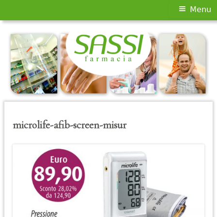
Menu
Menu
principale
Vai
al
contenuto
microlife-afib-screen-misur