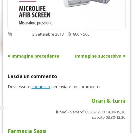
Dimensione
Pubblicato
3 Settembre 2018
800 × 500
reale
Immagine precedente
Immagine successiva
Lascia un commento
Devi essere
connesso
per inviare un commento.
Orari & turni
lunedì - venerdì 08,30-12,30 14,00-19,30
sabato 08,30-12,30
Farmacia Sassi