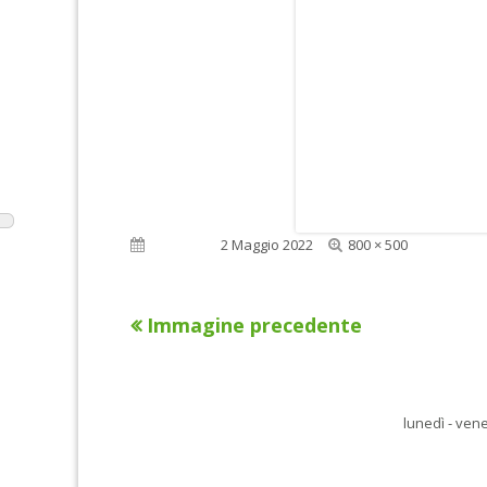
Dimensione
Pubblicato
2 Maggio 2022
800 × 500
reale
Immagine precedente
lunedì - vene