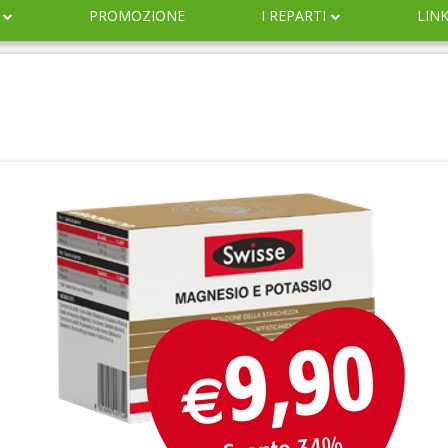
PROMOZIONE
I REPARTI
LIN
DERMOCOSMESI
NATURALI
IGIENE
INFANZIA
VETERINARIA