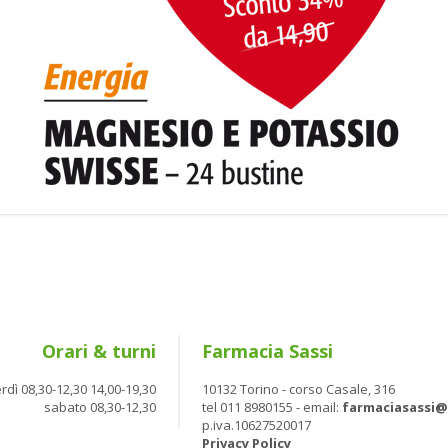
Orari & turni
Farmacia Sassi
rdì 08,30-12,30 14,00-19,30
10132 Torino - corso Casale, 316
sabato 08,30-12,30
tel 011 8980155 - email:
farmaciasassi
p.iva.10627520017
Privacy Policy