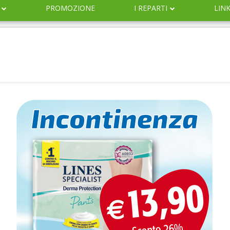
PROMOZIONE
I REPARTI
LIN
DERMOCOSMESI
NATURALI
IGIENE
INFANZIA
VETERINARIA