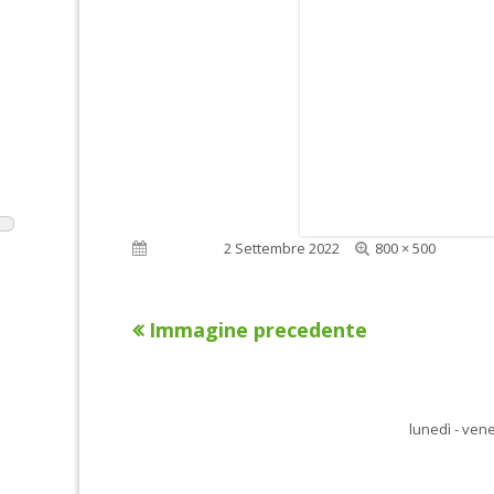
Dimensione
Pubblicato
2 Settembre 2022
800 × 500
reale
Immagine precedente
lunedì - vene