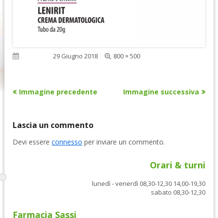
Dimensione
Pubblicato
29 Giugno 2018
800 × 500
reale
Immagine precedente
Immagine successiva
Lascia un commento
Devi essere
connesso
per inviare un commento.
Orari & turni
lunedì - venerdì 08,30-12,30 14,00-19,30
sabato 08,30-12,30
Farmacia Sassi