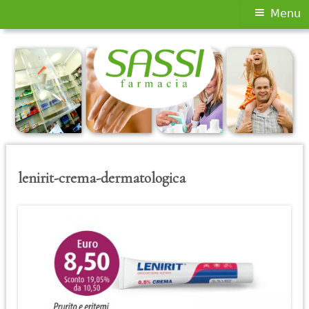
Menu
Menu
principale
Vai
al
contenuto
lenirit-crema-dermatologica