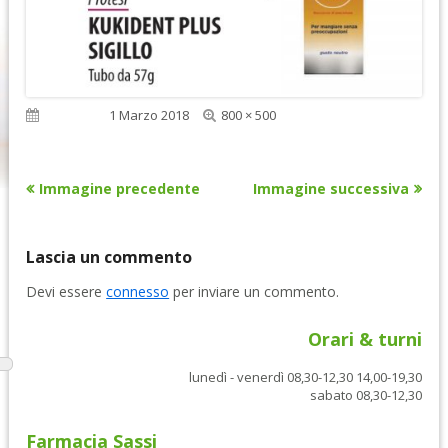
Dimensione
Pubblicato
1 Marzo 2018
800 × 500
reale
Immagine precedente
Immagine successiva
Lascia un commento
Devi essere
connesso
per inviare un commento.
Orari & turni
lunedì - venerdì 08,30-12,30 14,00-19,30
sabato 08,30-12,30
Farmacia Sassi