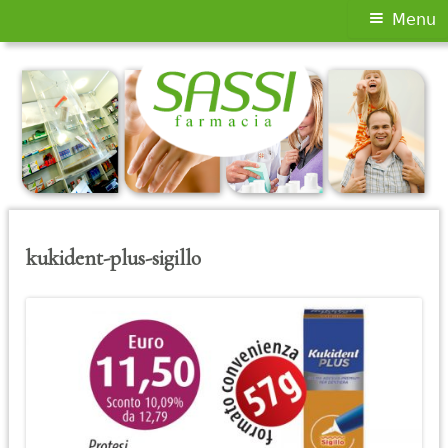
Menu
Menu
principale
Vai
al
contenuto
kukident-plus-sigillo