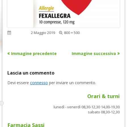
Dimensione
Pubblicato
2 Maggio 2019
800 × 500
reale
Immagine precedente
Immagine successiva
Lascia un commento
Devi essere
connesso
per inviare un commento.
Orari & turni
lunedì - venerdì 08,30-12,30 14,00-19,30
sabato 08,30-12,30
Farmacia Sassi