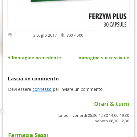
Dimensione
Pubblicato
3 Luglio 2017
800 × 500
reale
Immagine precedente
Immagine successiva
Lascia un commento
Devi essere
connesso
per inviare un commento.
Orari & turni
lunedì - venerdì 08,30-12,30 14,00-19,30
sabato 08,30-12,30
Farmacia Sassi