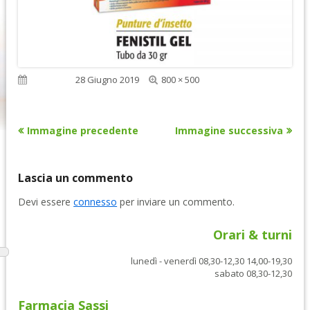
Dimensione
Pubblicato
28 Giugno 2019
800 × 500
reale
Immagine precedente
Immagine successiva
Lascia un commento
Devi essere
connesso
per inviare un commento.
Orari & turni
lunedì - venerdì 08,30-12,30 14,00-19,30
sabato 08,30-12,30
Farmacia Sassi