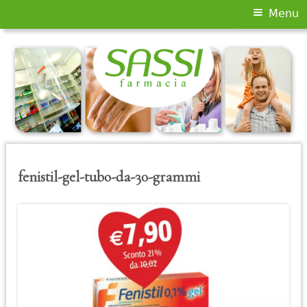
Menu
Menu
principale
Vai
al
contenuto
fenistil-gel-tubo-da-30-grammi