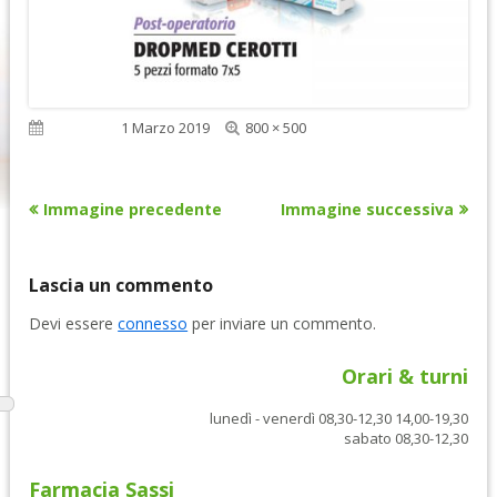
Dimensione
Pubblicato
1 Marzo 2019
800 × 500
reale
Immagine precedente
Immagine successiva
Lascia un commento
Devi essere
connesso
per inviare un commento.
Orari & turni
lunedì - venerdì 08,30-12,30 14,00-19,30
sabato 08,30-12,30
Farmacia Sassi