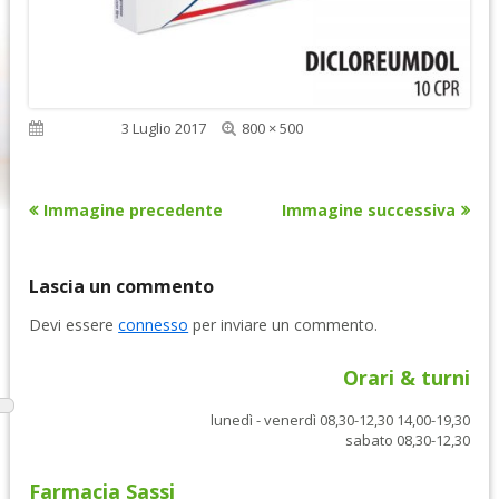
Dimensione
Pubblicato
3 Luglio 2017
800 × 500
reale
Immagine precedente
Immagine successiva
Lascia un commento
Devi essere
connesso
per inviare un commento.
Orari & turni
lunedì - venerdì 08,30-12,30 14,00-19,30
sabato 08,30-12,30
Farmacia Sassi