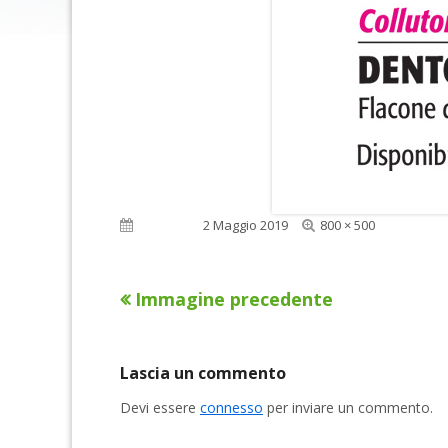
Dimensione
Pubblicato
2 Maggio 2019
800 × 500
reale
Immagine precedente
Lascia un commento
Devi essere
connesso
per inviare un commento.