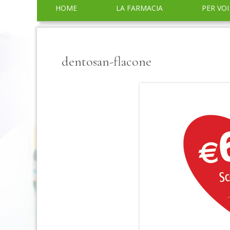
Menu
HOME
LA FARMACIA
PER VOI
principale
SERVIZI
CONSIGLI
dentosan-flacone