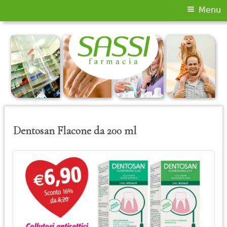
Menu
Menu
principale
Vai
al
contenuto
Dentosan Flacone da 200 ml