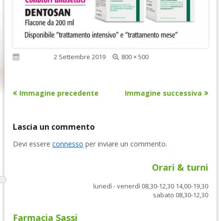
Dimensione
Pubblicato
2 Settembre 2019
800 × 500
reale
Immagine precedente
Immagine successiva
Lascia un commento
Devi essere
connesso
per inviare un commento.
Orari & turni
lunedì - venerdì 08,30-12,30 14,00-19,30
sabato 08,30-12,30
Farmacia Sassi