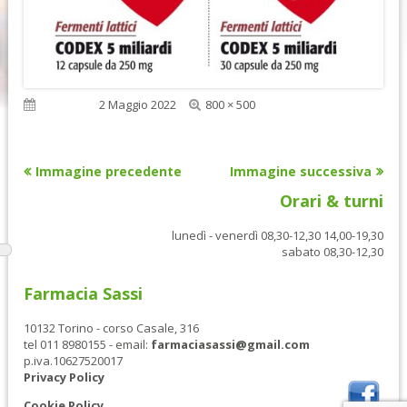
Dimensione
Pubblicato
2 Maggio 2022
800 × 500
reale
Immagine precedente
Immagine successiva
Orari & turni
lunedì - venerdì 08,30-12,30 14,00-19,30
sabato 08,30-12,30
Farmacia Sassi
10132 Torino - corso Casale, 316
tel 011 8980155 - email:
farmaciasassi@gmail.com
p.iva.10627520017
Privacy Policy
Cookie Policy