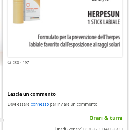
e
s
d
s
e
i
n
v
t
a
e
Dimensione
230 × 197
reale
Lascia un commento
Devi essere
connesso
per inviare un commento.
Orari & turni
lunedì - venerdì 08,30-12,30 14,00-19,30