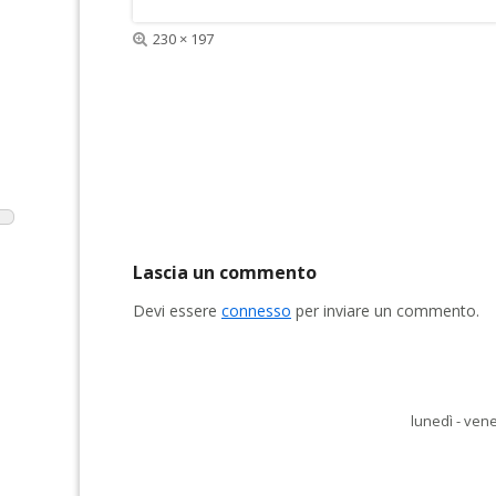
Dimensione
230 × 197
reale
Lascia un commento
Devi essere
connesso
per inviare un commento.
lunedì - vene