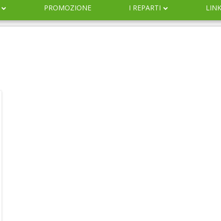
PROMOZIONE
I REPARTI
LIN
DERMOCOSMESI
NATURALI
IGIENE
INFANZIA
VETERINARIA