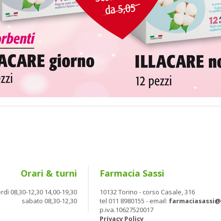
Orari & turni
Farmacia Sassi
rdì 08,30-12,30 14,00-19,30
10132 Torino - corso Casale, 316
sabato 08,30-12,30
tel 011 8980155 - email:
farmaciasassi
p.iva.10627520017
Privacy Policy