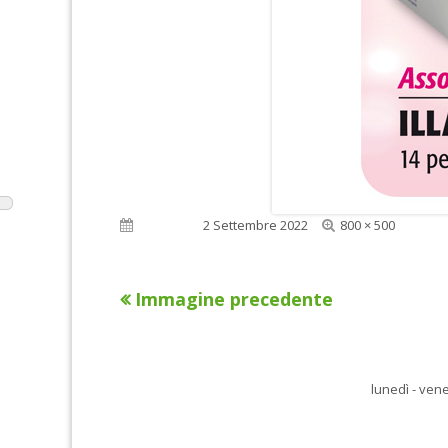
Dimensione
Pubblicato
2 Settembre 2022
800 × 500
reale
Immagine precedente
lunedì - vene