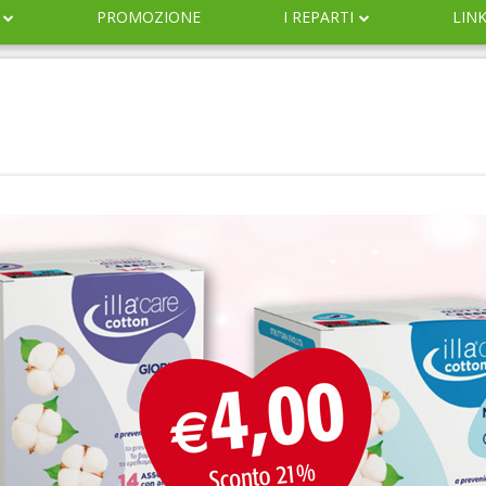
PROMOZIONE
I REPARTI
LIN
DERMOCOSMESI
NATURALI
IGIENE
INFANZIA
VETERINARIA