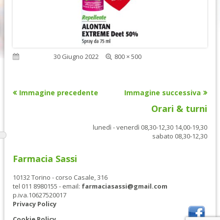
Dimensione
Pubblicato
30 Giugno 2022
800 × 500
reale
Immagine precedente
Immagine successiva
Orari & turni
lunedì - venerdì 08,30-12,30 14,00-19,30
sabato 08,30-12,30
Farmacia Sassi
10132 Torino - corso Casale, 316
tel 011 8980155 - email:
farmaciasassi@gmail.com
p.iva.10627520017
Privacy Policy
Cookie Policy