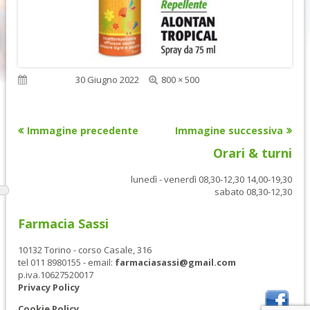
Dimensione
Pubblicato
30 Giugno 2022
800 × 500
reale
Immagine precedente
Immagine successiva
Orari & turni
lunedì - venerdì 08,30-12,30 14,00-19,30
sabato 08,30-12,30
Farmacia Sassi
10132 Torino - corso Casale, 316
tel 011 8980155 - email:
farmaciasassi@gmail.com
p.iva.10627520017
Privacy Policy
Cookie Policy