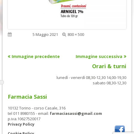
Dimensione
Pubblicato
5 Maggio 2021
800 × 500
reale
Immagine precedente
Immagine successiva
Orari & turni
lunedì - venerdì 08,30-12,30 14,00-19,30
sabato 08,30-12,30
Farmacia Sassi
10132 Torino - corso Casale, 316
tel 011 8980155 - email:
farmaciasassi@gmail.com
p.iva.10627520017
Privacy Policy
Cookie Policy