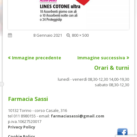
Dimensione
Pubblicato
8 Gennaio 2021
800 × 500
reale
Immagine precedente
Immagine successiva
Orari & turni
lunedì - venerdì 08,30-12,30 14,00-19,30
sabato 08,30-12,30
Farmacia Sassi
10132 Torino - corso Casale, 316
tel 011 8980155 - email:
farmaciasassi@gmail.com
p.iva.10627520017
Privacy Policy
Cookie Policy