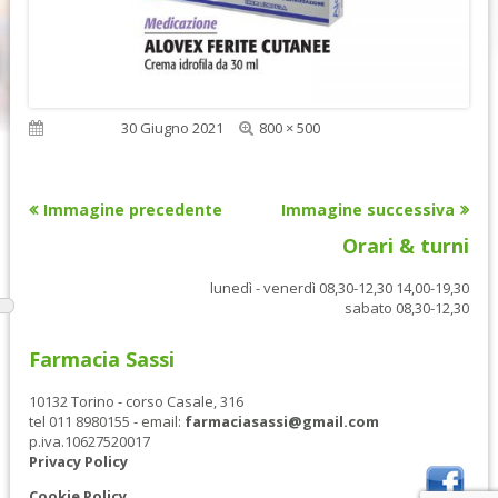
Dimensione
Pubblicato
30 Giugno 2021
800 × 500
reale
Immagine precedente
Immagine successiva
Orari & turni
lunedì - venerdì 08,30-12,30 14,00-19,30
sabato 08,30-12,30
Farmacia Sassi
10132 Torino - corso Casale, 316
tel 011 8980155 - email:
farmaciasassi@gmail.com
p.iva.10627520017
Privacy Policy
Cookie Policy