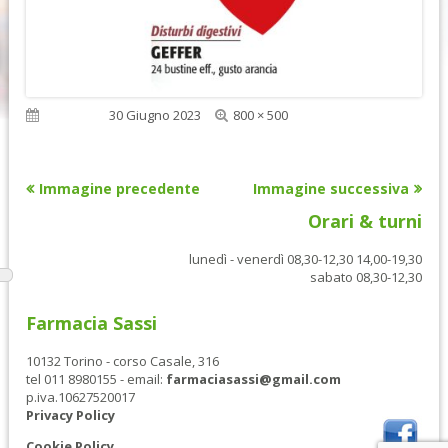
Dimensione
Pubblicato
30 Giugno 2023
800 × 500
reale
Immagine precedente
Immagine successiva
Orari & turni
lunedì - venerdì 08,30-12,30 14,00-19,30
sabato 08,30-12,30
Farmacia Sassi
10132 Torino - corso Casale, 316
tel 011 8980155 - email:
farmaciasassi@gmail.com
p.iva.10627520017
Privacy Policy
Cookie Policy