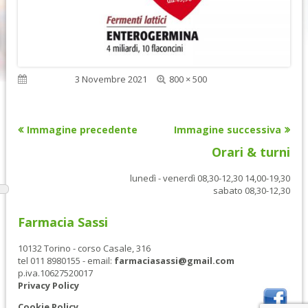
Dimensione
Pubblicato
3 Novembre 2021
800 × 500
reale
Immagine precedente
Immagine successiva
Orari & turni
lunedì - venerdì 08,30-12,30 14,00-19,30
sabato 08,30-12,30
Farmacia Sassi
10132 Torino - corso Casale, 316
tel 011 8980155 - email:
farmaciasassi@gmail.com
p.iva.10627520017
Privacy Policy
Cookie Policy