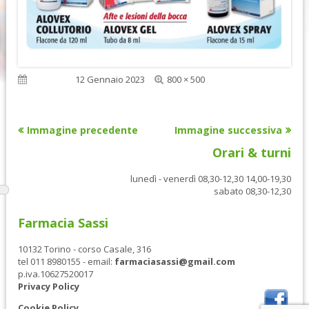
Dimensione
Pubblicato
12 Gennaio 2023
800 × 500
reale
Immagine precedente
Immagine successiva
Orari & turni
lunedì - venerdì 08,30-12,30 14,00-19,30
sabato 08,30-12,30
Farmacia Sassi
10132 Torino - corso Casale, 316
tel 011 8980155 - email:
farmaciasassi@gmail.com
p.iva.10627520017
Privacy Policy
Cookie Policy