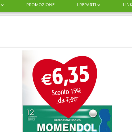
PROMOZIONE
I REPARTI
LIN
DERMOCOSMESI
NATURALI
IGIENE
INFANZIA
VETERINARIA