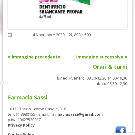
Dimensione
Pubblicato
4 Novembre 2020
800 × 500
reale
Immagine precedente
Immagine successiva
Orari & turni
lunedì - venerdì 08,30-12,30 14,00-19,30
sabato 08,30-12,30
Farmacia Sassi
10132 Torino - corso Casale, 316
tel 011 8980155 - email:
farmaciasassi@gmail.com
p.iva.10627520017
Privacy Policy
Cookie Policy