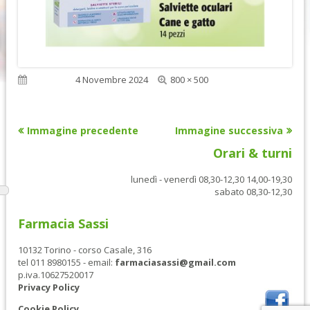
Dimensione
Pubblicato
4 Novembre 2024
800 × 500
reale
Immagine precedente
Immagine successiva
Orari & turni
lunedì - venerdì 08,30-12,30 14,00-19,30
sabato 08,30-12,30
Farmacia Sassi
10132 Torino - corso Casale, 316
tel 011 8980155 - email:
farmaciasassi@gmail.com
p.iva.10627520017
Privacy Policy
Cookie Policy