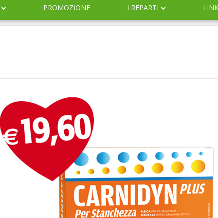
PROMOZIONE
I REPARTI
LIN
DERMOCOSMESI
NATURALI
IGIENE
INFANZIA
VETERINARIA