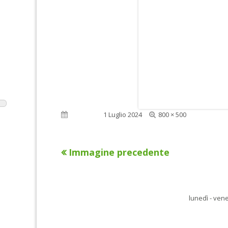
Dimensione
Pubblicato
1 Luglio 2024
800 × 500
reale
Immagine precedente
lunedì - vene